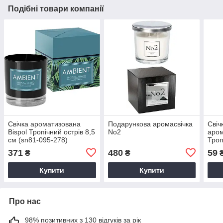
Подібні товари компанії
Свічка ароматизована
Подарункова аромасвічка
Свіч
Bispol Тропічний острів 8,5
No2
аром
см (sn81-095-278)
Троп
шт (
371
480
59
₴
₴
₴
Купити
Купити
Про нас
98% позитивних з 130 відгуків за рік