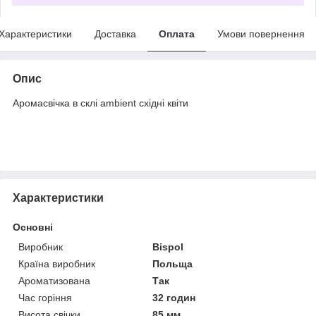
Характеристики
Доставка
Оплата
Умови повернення
Опис
Аромасвічка в склі ambient східні квіти
Характеристики
Основні
Виробник
Bispol
Країна виробник
Польща
Ароматизована
Так
Час горіння
32 годин
Висота свічки
85 мм