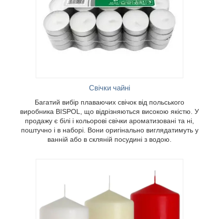
в наборі.
ь у
 водою.
Свічки чайні
Багатий вибір плаваючих свічок від польського
виробника BISPOL, що відрізняються високою якістю. У
продажу є білі і кольорові свічки ароматизовані та ні,
поштучно і в наборі. Вони оригінально виглядатимуть у
ванній або в скляній посудині з водою.
ви з
ндричні