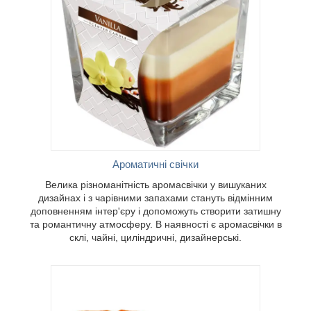
чки у
ми
ожуть
у
свічки в
рські.
Ароматичні свічки
Велика різноманітність аромасвічки у вишуканих
дизайнах і з чарівними запахами стануть відмінним
доповненням інтер'єру і допоможуть створити затишну
та романтичну атмосферу. В наявності є аромасвічки в
склі, чайні, циліндричні, дизайнерські.