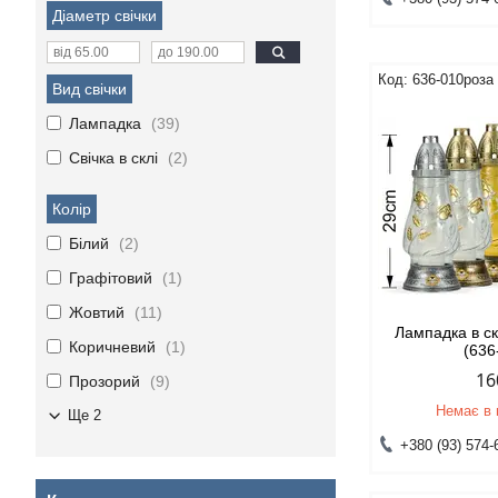
Діаметр свічки
636-010роза
Вид свічки
Лампадка
39
Свічка в склі
2
Колір
Білий
2
Графітовий
1
Жовтий
11
Лампадка в ск
Коричневий
1
(636
16
Прозорий
9
Немає в 
Ще 2
+380 (93) 574-