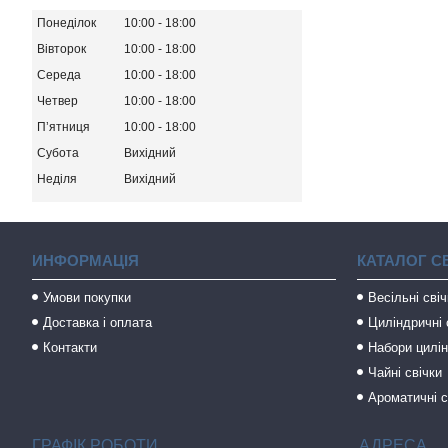
Понеділок
10:00
18:00
Вівторок
10:00
18:00
Середа
10:00
18:00
Четвер
10:00
18:00
Пʼятниця
10:00
18:00
Субота
Вихідний
Неділя
Вихідний
ИНФОРМАЦІЯ
КАТАЛОГ С
Умови покупки
Весільні сві
Доставка і оплата
Циліндричні 
Контакти
Набори цилін
Чайні свічки
Ароматичні с
ГРАФІК РОБОТИ