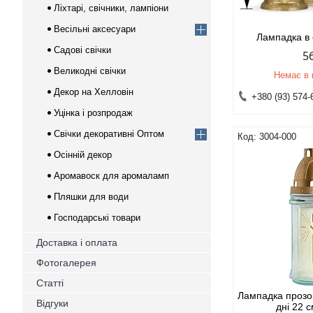
Ліхтарі, свічники, лампіони
Весільні аксесуари
Лампадка в 
Садові свічки
5
Великодні свічки
Немає в 
Декор на Хелловін
+380 (93) 574-
Уцінка і розпродаж
Свічки декоративні Оптом
3004-000
Осінній декор
Аромавоск для аромаламп
Пляшки для води
Господарські товари
Доставка і оплата
Фотогалерея
Статті
Лампадка прозор
Відгуки
дні 22 