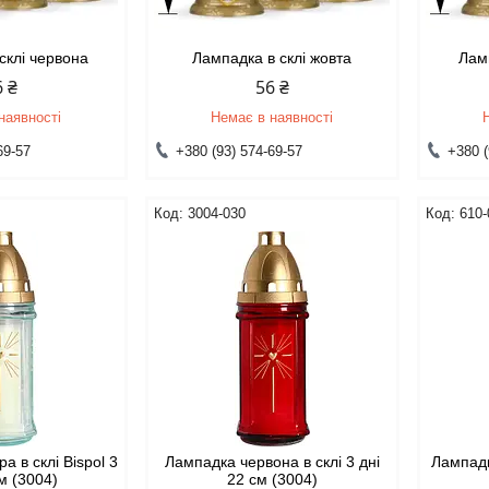
склі червона
Лампадка в склі жовта
Лам
6 ₴
56 ₴
наявності
Немає в наявності
69-57
+380 (93) 574-69-57
+380 (
3004-030
610-
а в склі Bispol 3
Лампадка червона в склі 3 дні
Лампадк
см (3004)
22 см (3004)