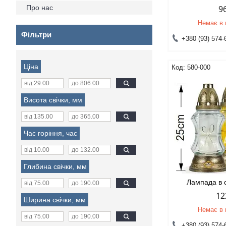
Про нас
9
Немає в 
Фільтри
+380 (93) 574-
Ціна
580-000
Висота свічки, мм
Час горіння, час
Глибина свічки, мм
Лампада в 
12
Ширина свічки, мм
Немає в 
+380 (93) 574-