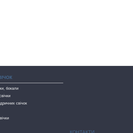
ВІЧОК
чки, бокали
свічки
дричних свічок
вічки