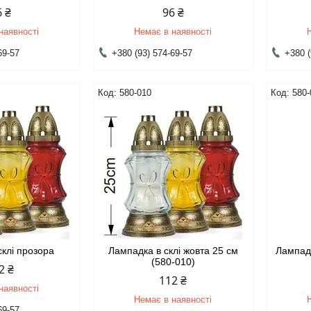
6 ₴
96 ₴
наявності
Немає в наявності
69-57
+380 (93) 574-69-57
+380 (
580-010
580-
склі прозора
Лампадка в склі жовта 25 см
Лампадк
(580-010)
2 ₴
112 ₴
наявності
Немає в наявності
69-57