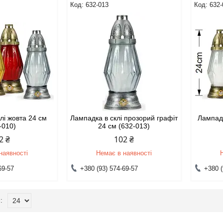
632-013
632-
лі жовта 24 см
Лампадка в склі прозорий графіт
Лампадк
-010)
24 см (632-013)
2 ₴
102 ₴
наявності
Немає в наявності
69-57
+380 (93) 574-69-57
+380 (