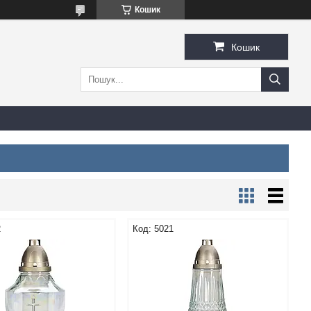
Кошик
Кошик
2
5021