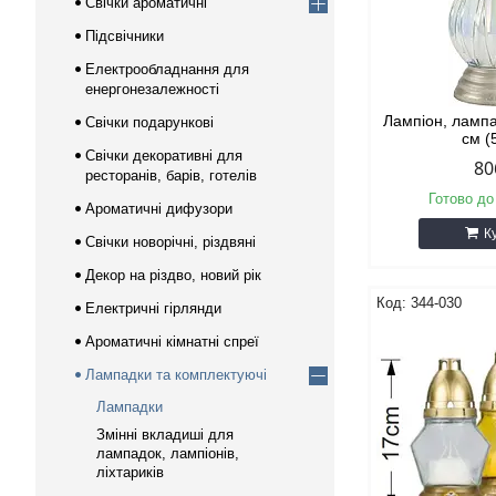
Свічки ароматичні
Підсвічники
Електрообладнання для
енергонезалежності
Лампіон, ламп
Свічки подарункові
см (
Свічки декоративні для
80
ресторанів, барів, готелів
Готово до
Ароматичні дифузори
К
Свічки новорічні, різдвяні
Декор на різдво, новий рік
344-030
Електричні гірлянди
Ароматичні кімнатні спреї
Лампадки та комплектуючі
Лампадки
Змінні вкладиші для
лампадок, лампіонів,
ліхтариків