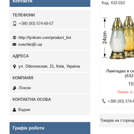
Контакти
632-010
+380 (93) 574-69-57
http://lynkom.com/product_list
svechki@i.ua
ул. Оболонская, 21, Київ, Україна
Лампадка в ск
(632
10
Лінком
Немає в 
+380 (93) 574-
Вадим
Графік роботи