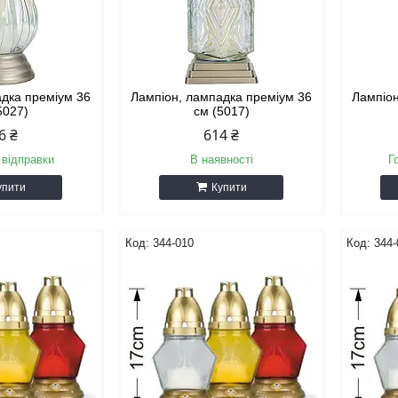
адка преміум 36
Лампіон, лампадка преміум 36
Лампіон
5027)
см (5017)
6 ₴
614 ₴
 відправки
В наявності
Г
упити
Купити
344-010
344-