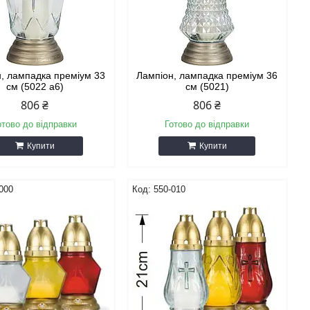
, лампадка преміум 33
Лампіон, лампадка преміум 36
см (5022 а6)
см (5021)
806 ₴
806 ₴
отово до відправки
Готово до відправки
Купити
Купити
000
550-010