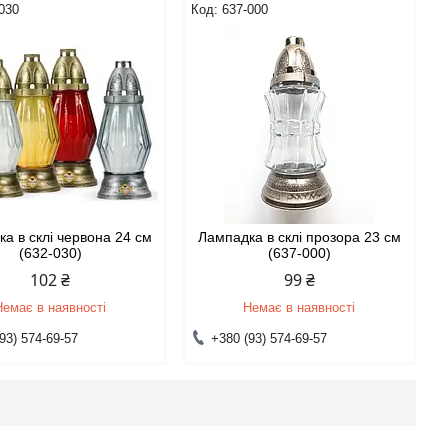
030
637-000
а в склі червона 24 см
Лампадка в склі прозора 23 см
(632-030)
(637-000)
102 ₴
99 ₴
Немає в наявності
Немає в наявності
93) 574-69-57
+380 (93) 574-69-57