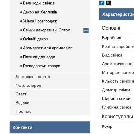
Великодні свічки
Декор на Хелловін
Характеристи
Уцінка і розпродаж
Основні
Свічки декоративні Оптом
Виробник
Осінній декор
Країна виробни
Аромавоск для аромаламп
Вид свічки
Пляшки для води
Ароматизована
Господарські товари
Матеріал вигот
Доставка і оплата
Кількість свічок 
Фотогалерея
Діаметр свічки
Статті
Ширина свічки
Відгуки
Глибина свічки
Про нас
Користувальн
Колір
Контакти