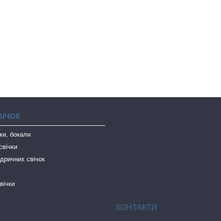
ВІЧОК
чки, бокали
свічки
дричних свічок
вічки