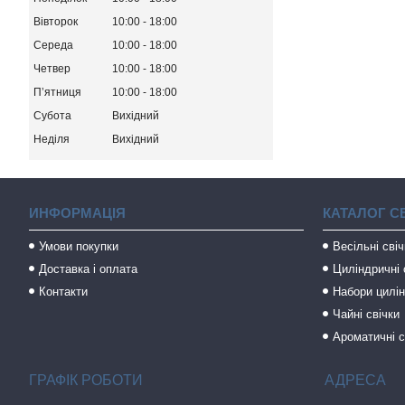
Вівторок
10:00
18:00
Середа
10:00
18:00
Четвер
10:00
18:00
Пʼятниця
10:00
18:00
Субота
Вихідний
Неділя
Вихідний
ИНФОРМАЦІЯ
КАТАЛОГ С
Умови покупки
Весільні сві
Доставка і оплата
Циліндричні 
Контакти
Набори цилін
Чайні свічки
Ароматичні с
ГРАФІК РОБОТИ