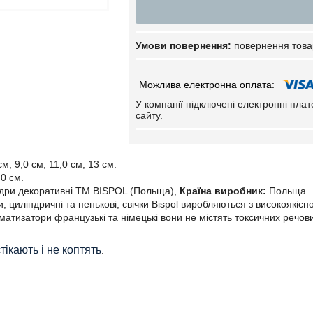
повернення това
У компанії підключені електронні пла
сайту.
см; 9,0 см; 11,0 см; 13 см.
0 см.
ндри декоративні ТМ BISPOL (Польща),
Країна виробник:
Польща
и, циліндричні та пенькові, свічки
Bispol
виробляються з високоякісн
матизатори французькі та німецькі вони не містять токсичних речов
тікають і не коптять
.