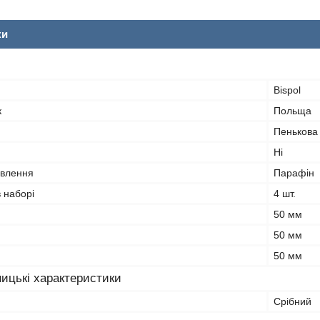
ки
Bispol
к
Польща
Пенькова
Ні
овлення
Парафін
в наборі
4 шт.
50 мм
50 мм
50 мм
ицькі характеристики
Срібний