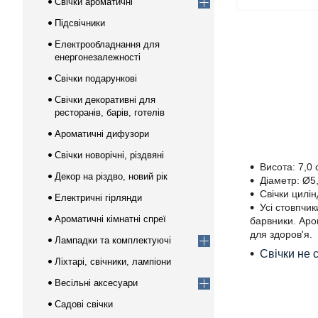
Свічки ароматичні
Підсвічники
Електрообладнання для
енергонезалежності
Свічки подарункові
Свічки декоративні для
ресторанів, барів, готелів
Ароматичні дифузори
Свічки новорічні, різдвяні
Висота: 7,0 
Декор на різдво, новий рік
Діаметр: Ø5,
Свічки цилі
Електричні гірлянди
Усі стовпчик
Ароматичні кімнатні спреї
барвники. Аро
для здоров'я.
Лампадки та комплектуючі
Свічки не с
Ліхтарі, свічники, лампіони
Весільні аксесуари
Садові свічки