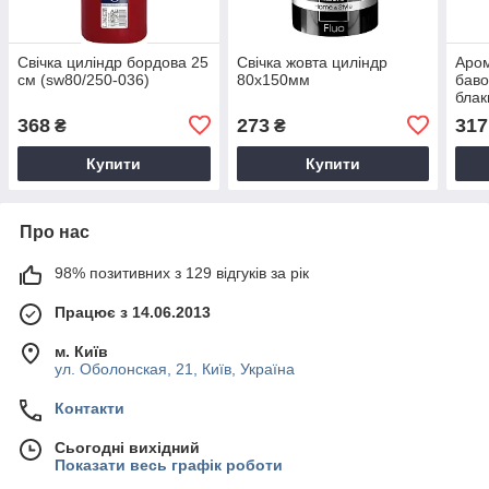
Свічка циліндр бордова 25
Свічка жовта циліндр
Аром
см (sw80/250-036)
80х150мм
баво
блак
368
273
317
₴
₴
Купити
Купити
Про нас
98% позитивних з 129 відгуків за рік
Працює з 14.06.2013
м. Київ
ул. Оболонская, 21, Київ, Україна
Контакти
Сьогодні вихідний
Показати весь графік роботи