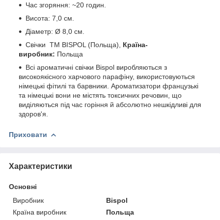
Час згоряння: ~20 годин.
Висота: 7,0 см.
Діаметр: Ø 8,0 см.
Свічки ТМ BISPOL (Польща),
Країна-
виробник:
Польща
Всі ароматичні свічки
Bispol
виробляються з
високоякісного харчового парафіну
,
використовуються
німецькі фітилі та барвники. Ароматизатори французькі
та німецькі вони не містять токсичних речовин, що
виділяються під час горіння й абсолютно нешкідливі для
здоров'я.
Приховати
Характеристики
Основні
Виробник
Bispol
Країна виробник
Польща