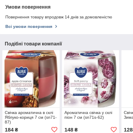
Умови повернення
Повернення товару впродовж 14 днів за домовленістю
Всі умови повернення
Подібні товари компанії
Свічка ароматична в склі
Ароматична свічка у склі
Свіч
Яблуко-кориця 7 см (sn71-
піон 7 см (sn71s-62)
Зима
87)
184
148
128
₴
₴