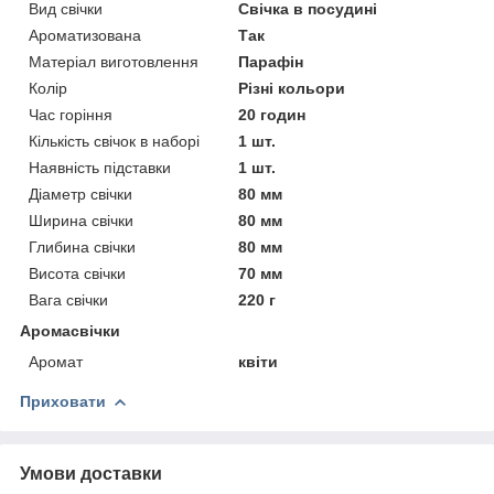
Вид свічки
Свічка в посудині
Ароматизована
Так
Матеріал виготовлення
Парафін
Колір
Різні кольори
Час горіння
20 годин
Кількість свічок в наборі
1 шт.
Наявність підставки
1 шт.
Діаметр свічки
80 мм
Ширина свічки
80 мм
Глибина свічки
80 мм
Висота свічки
70 мм
Вага свічки
220 г
Аромасвічки
Аромат
квіти
Приховати
Умови доставки