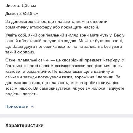
Висота: 1,35 см
Діаметр: Ø3,9 см
За допомогою свічок, що плавають, можна створити
романтичну атмосферу або покращити настрій.
Уявіть собі, який оригінальний вигляд вони матимуть у Вас у
ванній або скляній посудині з водою. Можете бути впевнені,
що Ваша друга половинка вже точно не залишить без уваги
такий сюрприз.
Отже, плавальні свічки — це своєрідний предмет інтер'єру. У
багатьох із нас зі словом «свічка» завжди асоціюється щось
казкове та романтичне. Не дарма адже ще в давнину зі
свічками завжди поєднували казки, ворожіння і легенди. За
допомогою свічок, що плавають, можна зробити ситуацію
зовсім іншою. Ви самі здивуєтеся, як усе змінилося і відчуєте
радість і легкість.
Приховати
Характеристики