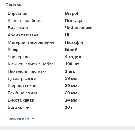
Основні
Виробник
Bispol
Країна виробник
Польща
Вид свічки
Чайна свічка
Ароматизована
Ні
Матеріал виготовлення
Парафін
Колір
Білий
Час горіння
4 годин
Кількість свічок в наборі
100 шт.
Наявність підставки
1 шт.
Діаметр свічки
39 мм
Ширина свічки
39 мм
Глибина свічки
39 мм
Висота свічки
14 мм
Вага свічки
10 г
Приховати