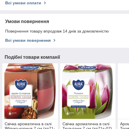
Всі умови оплати
Умови повернення
Повернення товару впродовж 14 днів за домовленістю
Всі умови повернення
Подібні товари компанії
Свічка ароматична в склі
Свічка ароматична в склі
Аром
Яблуко-кориця 7 см (sn71-
Тюльпани 7 см (sn71s-07)
Троя