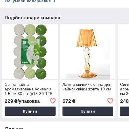
Всі умови повернення
Подібні товари компанії
Свічка чайна
Лампа свічник скляна для
Свіч
ароматизована Конвалія
чайної свічки жовта 19 см
аром
1.5 см 30 шт (p15-30-12Б
см 3
LIL)
229
672
248
₴/упаковка
₴
Купити
Купити