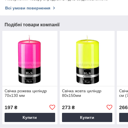
Всі умови повернення
Подібні товари компанії
Свічка рожева циліндр
Свічка жовта циліндр
Свіч
70х130 мм
80х150мм
см (
197
273
266
₴
₴
Купити
Купити