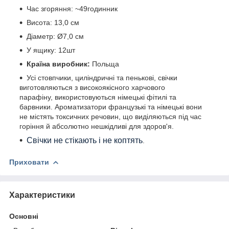
Час згоряння: ~49годинник
Висота: 13,0 см
Діаметр: Ø7,0 см
У ящику: 12шт
Країна виробник:
Польща
Усі стовпчики, циліндричні та пенькові, свічки
виготовляються з високоякісного харчового
парафіну
,
використовуються німецькі фітилі та
барвники. Ароматизатори французькі та німецькі вони
не містять токсичних речовин, що виділяються під час
горіння й абсолютно нешкідливі для здоров'я.
Свічки не стікають і не коптять
.
Приховати
Характеристики
Основні