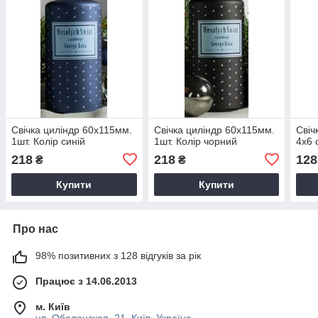
Свічка циліндр 60х115мм.
Свічка циліндр 60х115мм.
Свіч
1шт. Колір синій
1шт. Колір чорний
4х6 
218
218
128
₴
₴
Купити
Купити
Про нас
98% позитивних з 128 відгуків за рік
Працює з 14.06.2013
м. Київ
ул. Оболонская, 21, Київ, Україна