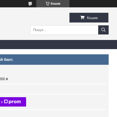
Кошик
Кошик
й бант.
300 ₴
 з