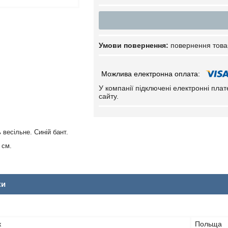
повернення това
У компанії підключені електронні пла
сайту.
весільне. Синій бант.
 см.
ки
к
Польща