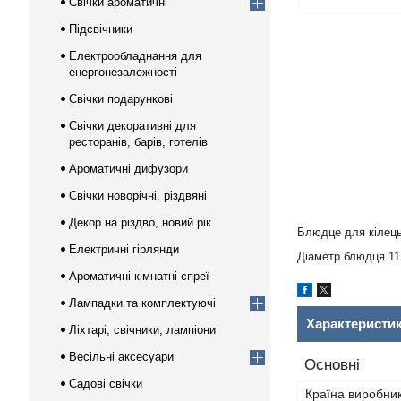
Свічки ароматичні
Підсвічники
Електрообладнання для
енергонезалежності
Свічки подарункові
Свічки декоративні для
ресторанів, барів, готелів
Ароматичні дифузори
Свічки новорічні, різдвяні
Декор на різдво, новий рік
Блюдце для кілець 
Електричні гірлянди
Діаметр блюдця 11
Ароматичні кімнатні спреї
Лампадки та комплектуючі
Характеристи
Ліхтарі, свічники, лампіони
Весільні аксесуари
Основні
Садові свічки
Країна виробни