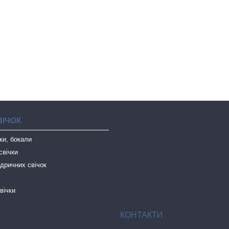
ВІЧОК
чки, бокали
свічки
дричних свічок
вічки