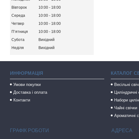
Вівторок
10:00
18:00
Середа
10:00
18:00
Четвер
10:00
18:00
Пʼятниця
10:00
18:00
Субота
Вихідний
Неділя
Вихідний
ИНФОРМАЦІЯ
КАТАЛОГ С
Умови покупки
Весільні сві
Доставка і оплата
Циліндричні 
Контакти
Набори цилін
Чайні свічки
Ароматичні с
ГРАФІК РОБОТИ