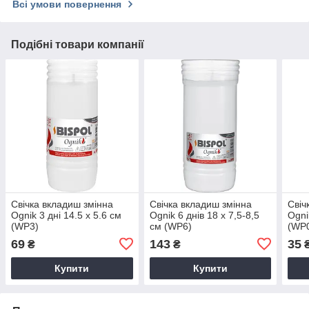
Всі умови повернення
Подібні товари компанії
Свічка вкладиш змінна
Свічка вкладиш змінна
Свіч
Ognik 3 дні 14.5 х 5.6 см
Ognik 6 днів 18 х 7,5-8,5
Ogni
(WP3)
см (WP6)
(WP
69
143
35
₴
₴
Купити
Купити