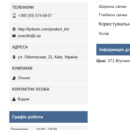
Ширина свічки
Глибина свічки
+380 (93) 574-69-57
Користувальн
http://lynkom.com/product_list
Колір
svechki@i.ua
Інформація д
ул. Оболонская, 21, Київ, Україна
Ціна:
371 ₴/упако
Лінком
Вадим
Графік роботи
Понеділок
10:00
18:00