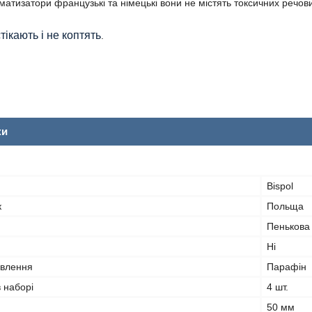
матизатори французькі та німецькі вони не містять токсичних речов
тікають і не коптять
.
ки
Bispol
к
Польща
Пенькова
Ні
овлення
Парафін
в наборі
4 шт.
50 мм