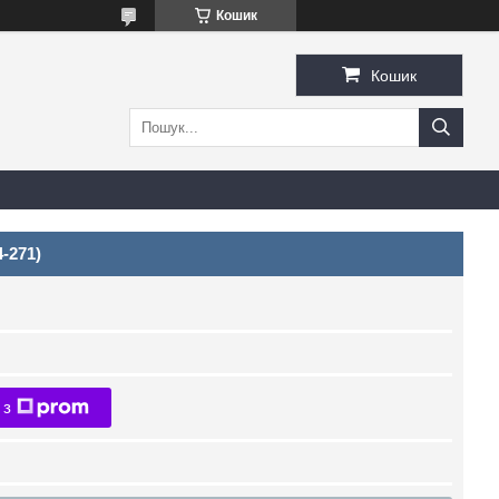
Кошик
Кошик
-271)
 з