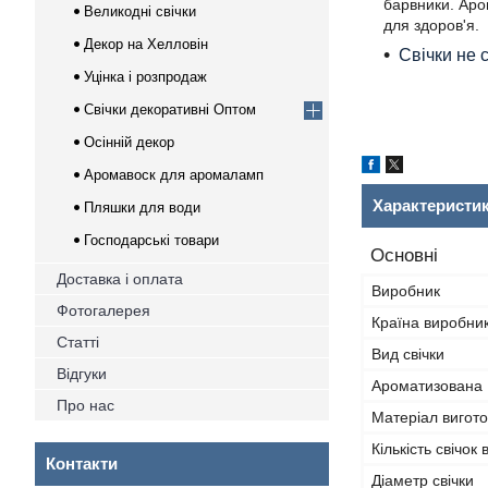
барвники. Аро
Великодні свічки
для здоров'я.
Декор на Хелловін
Свічки не с
Уцінка і розпродаж
Свічки декоративні Оптом
Осінній декор
Аромавоск для аромаламп
Характеристи
Пляшки для води
Господарські товари
Основні
Доставка і оплата
Виробник
Фотогалерея
Країна виробни
Статті
Вид свічки
Відгуки
Ароматизована
Про нас
Матеріал вигот
Кількість свічок 
Контакти
Діаметр свічки