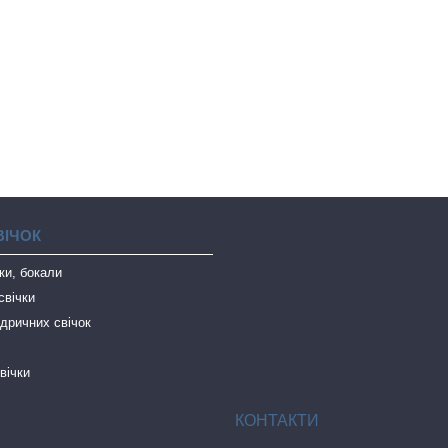
ВІЧОК
чки, бокали
свічки
дричних свічок
вічки