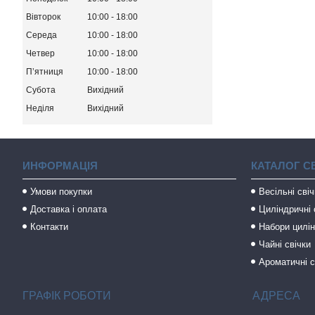
Вівторок
10:00
18:00
Середа
10:00
18:00
Четвер
10:00
18:00
Пʼятниця
10:00
18:00
Субота
Вихідний
Неділя
Вихідний
ИНФОРМАЦІЯ
КАТАЛОГ С
Умови покупки
Весільні сві
Доставка і оплата
Циліндричні 
Контакти
Набори цилін
Чайні свічки
Ароматичні с
ГРАФІК РОБОТИ