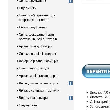
Свічки ароматичні
Підсвічники
Електрообладнання для
енергонезалежності
Свічки подарункові
Свічки декоративні для
ресторанів, барів, готелів
Ароматичні дифузори
Свічки новорічні, різдвяні
Декор на різдво, новий рік
Електричні гірлянди
Ароматичні кімнатні спреї
Лампадки та комплектуючі
Ліхтарі, свічники, лампіони
Висота: 7,0 
Діаметр: Ø5,
Весільні аксесуари
Свічки цилі
Садові свічки
Усі стовпчик