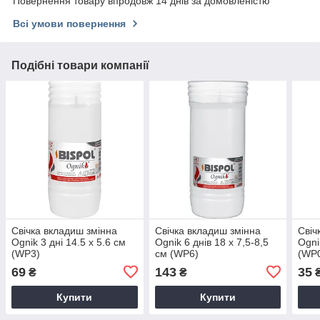
Повернення товару впродовж 14 днів за домовленістю
Всі умови повернення
Подібні товари компанії
Свічка вкладиш змінна
Свічка вкладиш змінна
Свіч
Ognik 3 дні 14.5 х 5.6 см
Ognik 6 днів 18 х 7,5-8,5
Ogni
(WP3)
см (WP6)
(WP
69
143
35
₴
₴
Купити
Купити