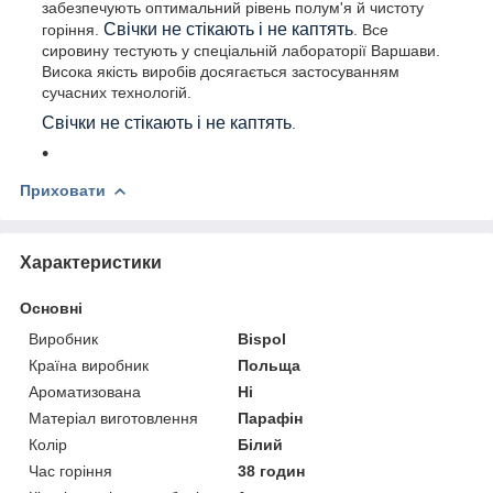
забезпечують оптимальний рівень полум'я й чистоту
Свічки не стікають і не каптять
горіння.
. Все
сировину тестують у спеціальній лабораторії Варшави.
Висока якість виробів досягається застосуванням
сучасних технологій.
Свічки не стікають і не каптять
.
Приховати
Характеристики
Основні
Виробник
Bispol
Країна виробник
Польща
Ароматизована
Ні
Матеріал виготовлення
Парафін
Колір
Білий
Час горіння
38 годин