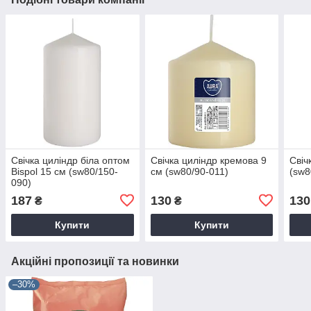
Свічка циліндр біла оптом
Свічка циліндр кремова 9
Свіч
Bispol 15 см (sw80/150-
см (sw80/90-011)
(sw8
090)
187
130
130
₴
₴
Купити
Купити
Акційні пропозиції та новинки
–30%