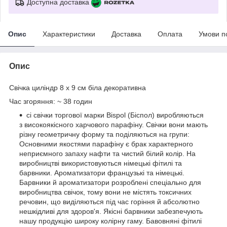
Доступна доставка
Опис
Характеристики
Доставка
Оплата
Умови п
Опис
Свічка циліндр 8 х 9 см біла декоративна
Час згоряння: ~ 38 годин
сі свічки торгової марки
Bispol
(Біспол) виробляються
з високоякісного харчового парафіну. Свічки вони мають
різну геометричну форму та поділяються на групи:
Основними якостями парафіну є брак характерного
неприємного запаху нафти та чистий білий колір. На
виробництві використовуються німецькі фітилі та
барвники. Ароматизатори французькі та німецькі.
Барвники й ароматизатори розроблені спеціально для
виробництва свічок, тому вони не містять токсичних
речовин, що виділяються під час горіння й абсолютно
нешкідливі для здоров'я. Якісні барвники забезпечують
нашу продукцію широку колірну гаму. Бавовняні фітилі