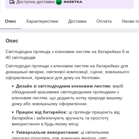
Доступна доставка
Опис
Характеристики
Доставка
Оплата
Умови п
Опис
Світлодіодна гірлянда з кленовим листям на батарейках 6 м
40 світлодіодів
Світлодіодні гірлянди з кленовим листям на батарейках для
домашньої вечірки, святкової композиції, сцени, зовнішнього
оформлення, прикраси для дому на Хелловін.
Дизайн зі світлодіодним кленовим листям:
виріб
обладнаний красивими світлодіодними гірляндами з
кленовим листям, що додають нотку природи вашому
дому або зовнішньому оформленню.
Працює від батарейок:
ці гірлянди працюють від
батарейок і забезпечують зручність та простоту
використання в будь-якому місці.
Універсальне використання:
ці світильники
ідеально підходять для домашніх вечірок, свят,