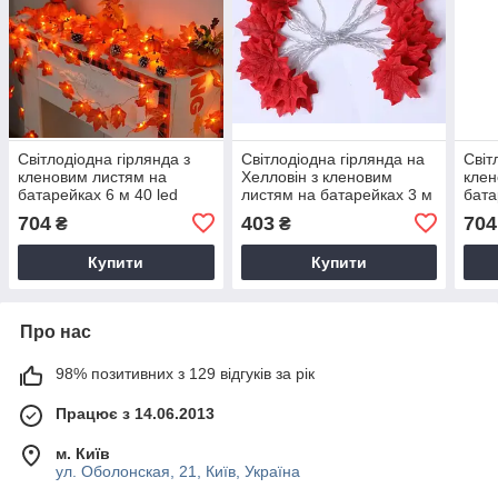
​​​​​​​Світлодіодна гірлянда з
​​​​​​​Світлодіодна гірлянда на
​​​​​
кленовим листям на
Хелловін з кленовим
клен
батарейках 6 м 40 led
листям на батарейках 3 м
бата
20 led
704
403
704
₴
₴
Купити
Купити
Про нас
98% позитивних з 129 відгуків за рік
Працює з 14.06.2013
м. Київ
ул. Оболонская, 21, Київ, Україна