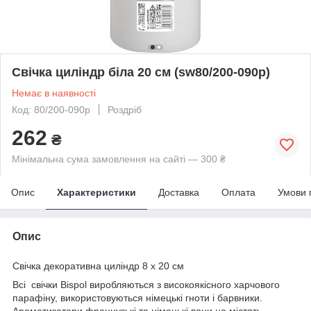
Свічка циліндр біла 20 см (sw80/200-090р)
Немає в наявності
Код: 80/200-090р
Роздріб
262
₴
Мінімальна сума замовлення на сайті — 300 ₴
Опис
Характеристики
Доставка
Оплата
Умови 
Опис
Свічка декоративна циліндр 8 х 20 см
Всі свічки Bispol виробляються з високоякісного харчового
парафіну, використовуються німецькі гноти і барвники.
Ароматизатори французькі та німецькі вони не містять