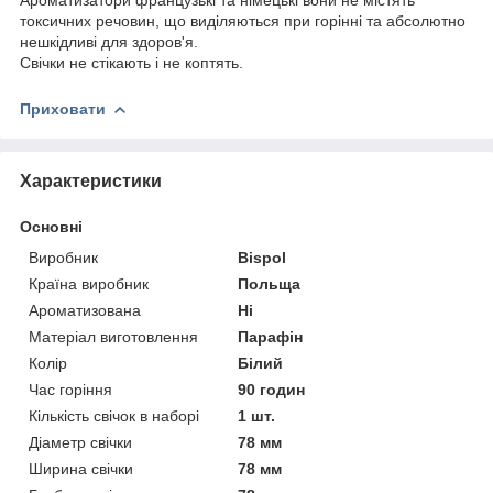
токсичних речовин, що виділяються при горінні та абсолютно
нешкідливі для здоров'я.
Свічки не стікають і не коптять.
Приховати
Характеристики
Основні
Виробник
Bispol
Країна виробник
Польща
Ароматизована
Ні
Матеріал виготовлення
Парафін
Колір
Білий
Час горіння
90 годин
Кількість свічок в наборі
1 шт.
Діаметр свічки
78 мм
Ширина свічки
78 мм