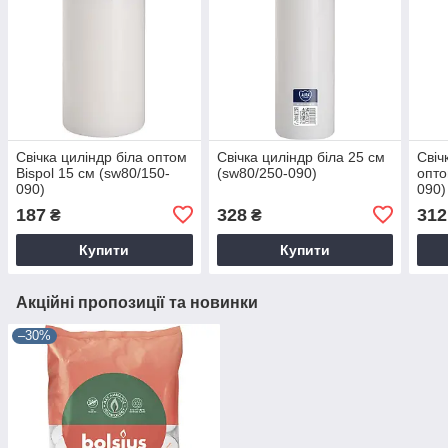
Свічка циліндр біла оптом
Свічка циліндр біла 25 см
Свіч
Bispol 15 см (sw80/150-
(sw80/250-090)
опто
090)
090)
187
328
312
₴
₴
Купити
Купити
Акційні пропозиції та новинки
–30%