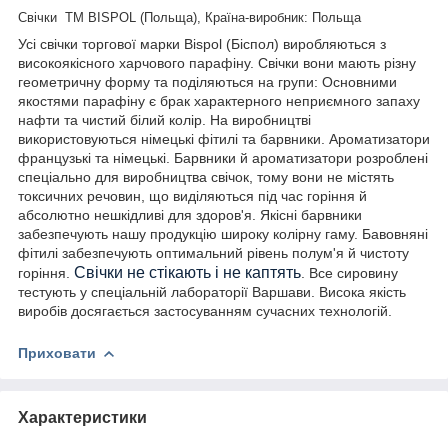
Свічки ТМ BISPOL (Польща), Країна-виробник: Польща
Усі свічки торгової марки
Bispol
(Біспол) виробляються з
високоякісного харчового парафіну. Свічки вони мають різну
геометричну форму та поділяються на групи: Основними
якостями парафіну є брак характерного неприємного запаху
нафти та чистий білий колір. На виробництві
використовуються німецькі фітилі та барвники. Ароматизатори
французькі та німецькі. Барвники й ароматизатори розроблені
спеціально для виробництва свічок, тому вони не містять
токсичних речовин, що виділяються під час горіння й
абсолютно нешкідливі для здоров'я. Якісні барвники
забезпечують нашу продукцію широку колірну гаму. Бавовняні
фітилі забезпечують оптимальний рівень полум'я й чистоту
Свічки не стікають і не каптять
горіння.
. Все сировину
тестують у спеціальній лабораторії Варшави. Висока якість
виробів досягається застосуванням сучасних технологій.
Приховати
Характеристики