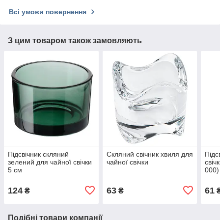
Всі умови повернення
З цим товаром також замовляють
Підсвічник скляний
Скляний свічник хвиля для
Підс
зелений для чайної свічки
чайної свічки
свіч
5 см
000)
124
63
61
₴
₴
Подібні товари компанії