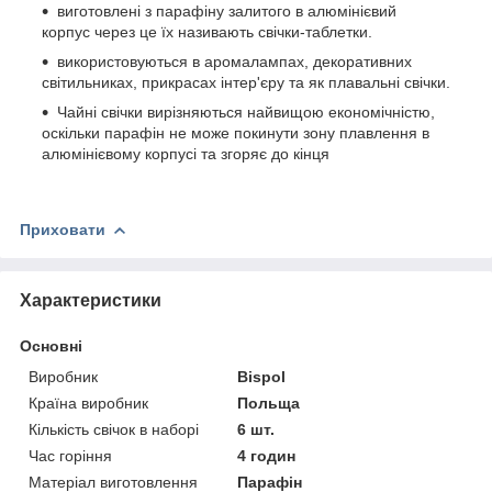
виготовлені з парафіну залитого в алюмінієвий
корпус через це їх називають свічки-таблетки.
використовуються в аромалампах, декоративних
світильниках, прикрасах інтер'єру та як плавальні свічки.
Чайні свічки вирізняються найвищою економічністю,
оскільки парафін не може покинути зону плавлення в
алюмінієвому корпусі та згоряє до кінця
Приховати
Характеристики
Основні
Виробник
Bispol
Країна виробник
Польща
Кількість свічок в наборі
6 шт.
Час горіння
4 годин
Матеріал виготовлення
Парафін