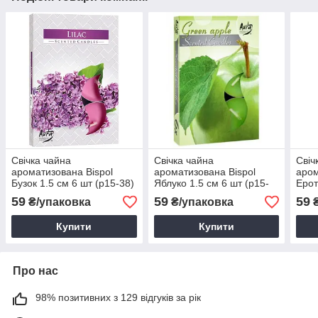
Свічка чайна
Свічка чайна
Свіч
ароматизована Bispol
ароматизована Bispol
аром
Бузок 1.5 см 6 шт (p15-38)
Яблуко 1.5 см 6 шт (p15-
Ерот
91)
39)
59
59
59
₴/упаковка
₴/упаковка
₴
Купити
Купити
Про нас
98% позитивних з 129 відгуків за рік