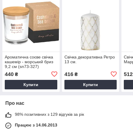
Ароматична соєве свічка
Свічка декоративна Ретро
Свіч
кашемір - морський бриз
13 см.
Марр
9,2 см (sn73-327)
440
416
512
₴
₴
Купити
Купити
Про нас
98% позитивних з 129 відгуків за рік
Працює з 14.06.2013