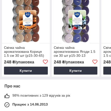
Свічка чайна
Свічка чайна
Свіч
ароматизована Кориця
ароматизована Ягоди 1.5
аром
1.5 см 30 шт (p15-30-65)
см 30 шт p15-30-13
1.5 
248
248
248
₴/упаковка
₴/упаковка
Купити
Купити
Про нас
98% позитивних з 129 відгуків за рік
Працює з 14.06.2013