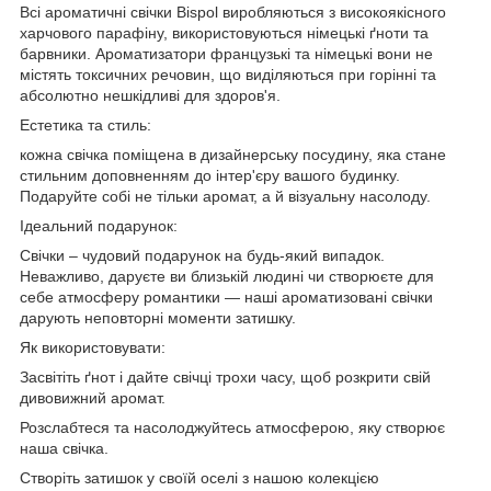
Всі ароматичні свічки Bispol виробляються з високоякісного
харчового парафіну, використовуються німецькі ґноти та
барвники. Ароматизатори французькі та німецькі вони не
містять токсичних речовин, що виділяються при горінні та
абсолютно нешкідливі для здоров'я.
Естетика та стиль:
кожна свічка поміщена в дизайнерську посудину, яка стане
стильним доповненням до інтер'єру вашого будинку.
Подаруйте собі не тільки аромат, а й візуальну насолоду.
Ідеальний подарунок:
Свічки – чудовий подарунок на будь-який випадок.
Неважливо, даруєте ви близькій людині чи створюєте для
себе атмосферу романтики — наші ароматизовані свічки
дарують неповторні моменти затишку.
Як використовувати:
Засвітіть ґнот і дайте свічці трохи часу, щоб розкрити свій
дивовижний аромат.
Розслабтеся та насолоджуйтесь атмосферою, яку створює
наша свічка.
Створіть затишок у своїй оселі з нашою колекцією