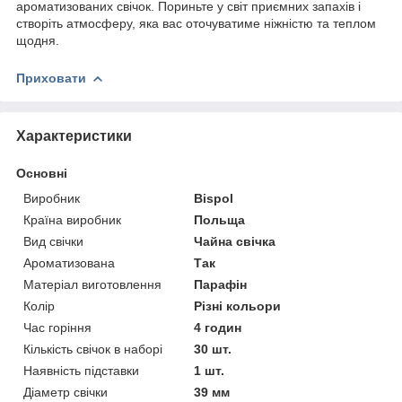
ароматизованих свічок. Пориньте у світ приємних запахів і
створіть атмосферу, яка вас оточуватиме ніжністю та теплом
щодня.
Приховати
Характеристики
Основні
Виробник
Bispol
Країна виробник
Польща
Вид свічки
Чайна свічка
Ароматизована
Так
Матеріал виготовлення
Парафін
Колір
Різні кольори
Час горіння
4 годин
Кількість свічок в наборі
30 шт.
Наявність підставки
1 шт.
Діаметр свічки
39 мм