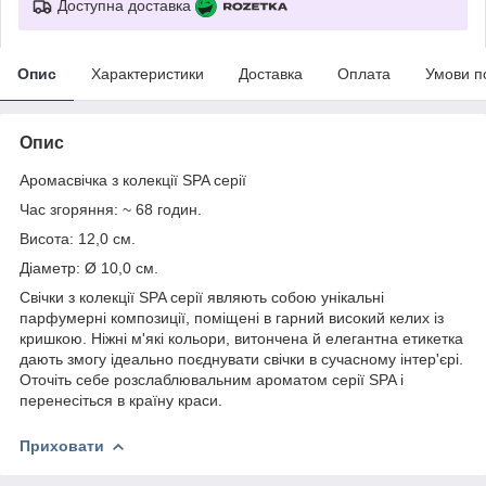
Доступна доставка
Опис
Характеристики
Доставка
Оплата
Умови п
Опис
Аромасвічка з колекції SPA серії
Час згоряння: ~ 68 годин.
Висота: 12,0 см.
Діаметр: Ø 10,0 см.
Свічки з колекції SPA серії являють собою унікальні
парфумерні композиції, поміщені в гарний високий келих із
кришкою. Ніжні м'які кольори, витончена й елегантна етикетка
дають змогу ідеально поєднувати свічки в сучасному інтер'єрі.
Оточіть себе розслаблювальним ароматом серії SPA і
перенесіться в країну краси.
Приховати