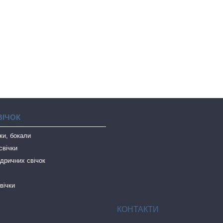
ВІЧОК
чки, бокали
свічки
дричних свічок
вічки