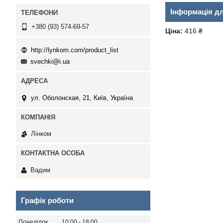
Інформація д
+380 (93) 574-69-57
Ціна:
416 ₴
http://lynkom.com/product_list
svechki@i.ua
ул. Оболонская, 21, Київ, Україна
Лінком
Вадим
Графік роботи
Понеділок
10:00
18:00