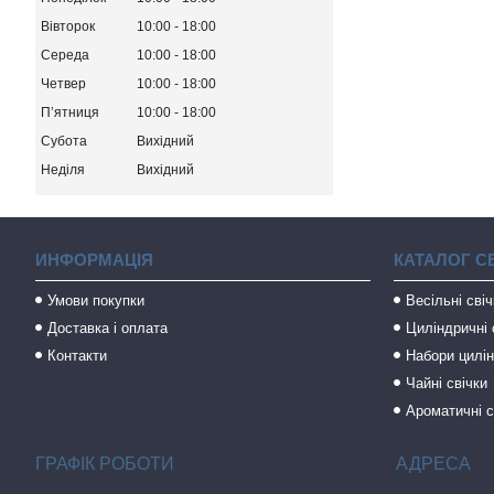
Вівторок
10:00
18:00
Середа
10:00
18:00
Четвер
10:00
18:00
Пʼятниця
10:00
18:00
Субота
Вихідний
Неділя
Вихідний
ИНФОРМАЦІЯ
КАТАЛОГ С
Умови покупки
Весільні сві
Доставка і оплата
Циліндричні 
Контакти
Набори цилін
Чайні свічки
Ароматичні с
ГРАФІК РОБОТИ