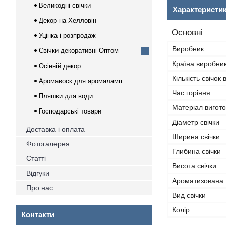
Великодні свічки
Характеристи
Декор на Хелловін
Основні
Уцінка і розпродаж
Виробник
Свічки декоративні Оптом
Країна виробни
Осінній декор
Кількість свічок 
Аромавоск для аромаламп
Час горіння
Пляшки для води
Матеріал вигот
Господарські товари
Діаметр свічки
Доставка і оплата
Ширина свічки
Фотогалерея
Глибина свічки
Статті
Висота свічки
Відгуки
Ароматизована
Про нас
Вид свічки
Колір
Контакти