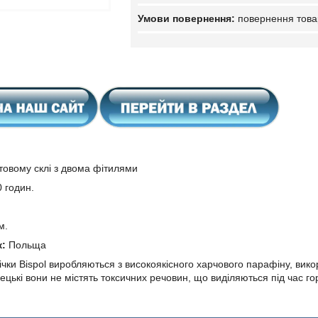
повернення това
товому склі з двома фітилями
0 годин.
м.
к:
Польща
ічки
Bispol
виробляються з високоякісного харчового парафіну
,
викор
ецькі вони не містять токсичних речовин, що виділяються під час го