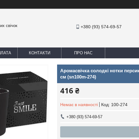
их свічок
+380 (93) 574-69-57
ПЛАТА
КОНТАКТИ
ПРО НАС
Аромасвічка солодкі нотки персик
см (sn100m-274)
416 ₴
Немає в наявності
Код:
100-274
+380 (93) 574-69-57