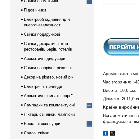
Свічки ароматичні
Підсвічники
Електрообладнання для
енергонезалежності
Свічки подарункові
Свічки декоративні для
ресторанів, барів, готелів
Ароматичні дифузори
Свічки новорічні, різдвяні
Аромасвічка в ма
Декор на різдво, новий рік
Час згоряння: ~4
Електричні гірлянди
Висота: 10,0 см.
Ароматичні кімнатні спреї
Діаметр: Ø 11,0 с
Лампадки та комплектуючі
Країна виробни
Ліхтарі, свічники, лампіони
Всі ароматичні св
французькі та нім
Весільні аксесуари
Садові свічки