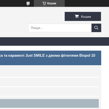
Кошик
Кошик
а та карамелі Just SMILE з двома фітилями Bispol 10