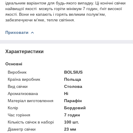
ідеальним варіантом для будь-якого випадку. Ці конічні свічки
найвищої якості можуть горіти мінімум 7 годин, ґніт високої
якості. Вони не капають і горять великим полум'ям,
забезпечуючи м'яке, тепле світіння.
Приховати
Характеристики
Основні
Виробник
BOLSIUS
Країна виробник
Польща
Вид свічки
Столова
Ароматизована
Ні
Матеріал виготовлення
Парафін
Колір
Бордовий
Час горіння
7 годин
Кількість свічок в наборі
100 шт.
Діаметр свічки
23 мм