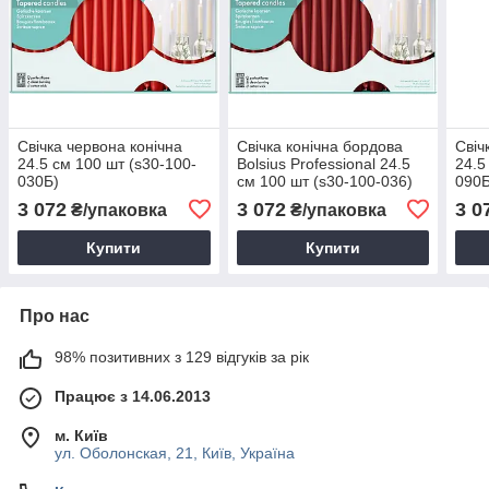
Свічка червона конічна
Свічка конічна бордова
Свіч
24.5 см 100 шт (s30-100-
Bolsius Professional 24.5
24.5
030Б)
см 100 шт (s30-100-036)
090Б
3 072
3 072
3 0
₴/упаковка
₴/упаковка
Купити
Купити
Про нас
98% позитивних з 129 відгуків за рік
Працює з 14.06.2013
м. Київ
ул. Оболонская, 21, Київ, Україна