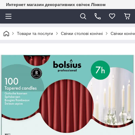
Интернет магазин декоративних свічок Лінком
Товари та послуги
Свічки столові конічні
Свічки конічн