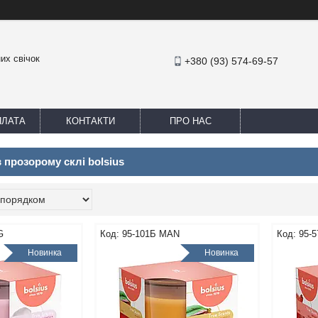
их свічок
+380 (93) 574-69-57
ПЛАТА
КОНТАКТИ
ПРО НАС
 прозорому склі bolsius
G
95-101Б MAN
95-
Новинка
Новинка