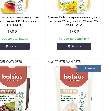
olsius ароматична у склі
Свічка Bolsius ароматична у склі
25 годин 80/73 мм 72-
мімоза 25 годин 80/73 мм 72-
101Б MAN
356Б MIM
158 ₴
158 ₴
отово до відправки
Готово до відправки
Купити
Купити
002Б OWD 0370
72-67Б VAN 0375
Новинка