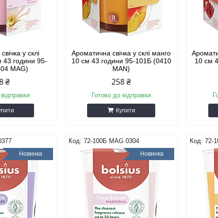
свічка у склі
Ароматична свічка у склі манго
Аромати
м 43 години 95-
10 см 43 години 95-101Б (0410
10 см 
404 MAG)
MAN)
8 ₴
258 ₴
 відправки
Готово до відправки
Г
упити
Купити
0377
72-100Б MAG 0304
72-
Новинка
Новинка