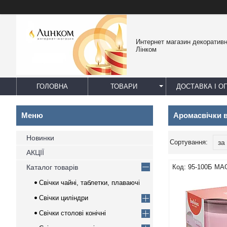
Интернет магазин декоративн
Лінком
ГОЛОВНА
ТОВАРИ
ДОСТАВКА І О
Аромасвічки в
Новинки
АКЦІЇ
Каталог товарів
95-100Б MA
Свічки чайні, таблетки, плаваючі
Свічки циліндри
Свічки столові конічні