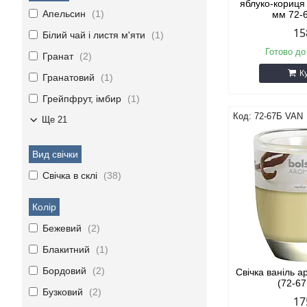
яблуко-кориця
Апельсин
1
мм 72-
15
Білий чай і листя м'яти
1
Готово до
Гранат
2
К
Гранатовий
1
Грейпфрут, імбир
1
72-67Б VAN
Ще 21
Вид свічки
Свічка в склі
38
Колір
Бежевий
2
Блакитний
1
Бордовий
2
Свічка ваніль а
(72-6
Бузковий
2
17