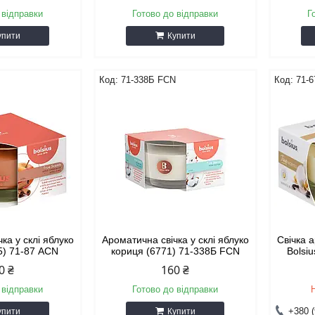
 відправки
Готово до відправки
Г
упити
Купити
71-338Б FCN
71-
ка у склі яблуко
Ароматична свічка у склі яблуко
Свічка 
5) 71-87 ACN
кориця (6771) 71-338Б FCN
Bolsi
0 ₴
160 ₴
 відправки
Готово до відправки
+380 (
упити
Купити