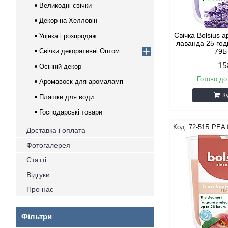
Великодні свічки
Декор на Хелловін
Свічка Bolsius 
Уцінка і розпродаж
лаванда 25 год
Свічки декоративні Оптом
79Б
15
Осінній декор
Готово до
Аромавоск для аромаламп
К
Пляшки для води
Господарські товари
72-51Б PEA 
Доставка і оплата
Фотогалерея
Статті
Відгуки
Про нас
Фільтри