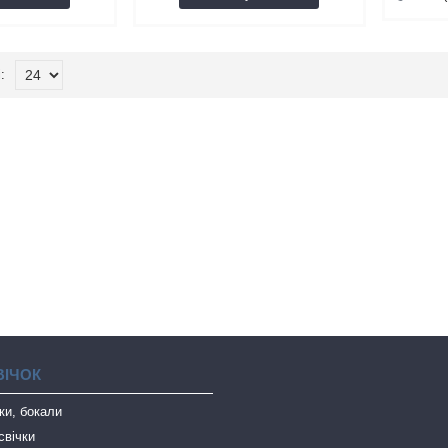
ВІЧОК
чки, бокали
свічки