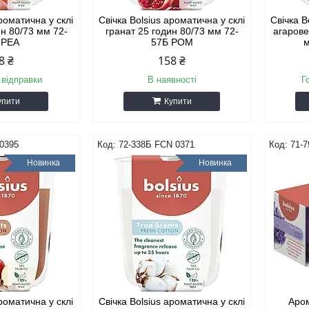
ароматична у склі
Свічка Bolsius ароматична у склі
Свічка B
ин 80/73 мм 72-
гранат 25 годин 80/73 мм 72-
агарове
 PEA
57Б POM
8 ₴
158 ₴
 відправки
В наявності
Г
упити
Купити
0395
72-338Б FCN 0371
71-
Новинка
Новинка
ароматична у склі
Свічка Bolsius ароматична у склі
Аром