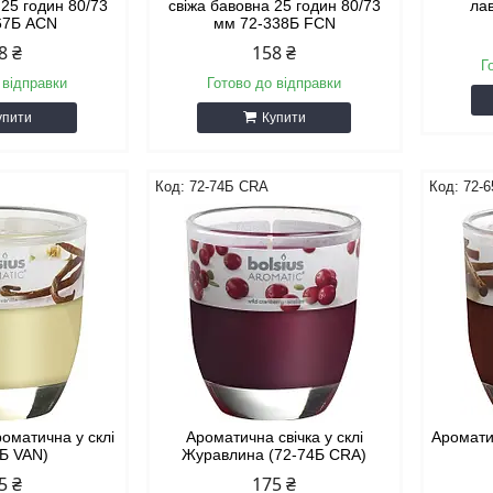
 25 годин 80/73
свіжа бавовна 25 годин 80/73
ла
67Б ACN
мм 72-338Б FCN
8 ₴
158 ₴
Г
 відправки
Готово до відправки
упити
Купити
72-74Б CRA
72-
роматична у склі
Ароматична свічка у склі
Ароматич
7Б VAN)
Журавлина (72-74Б CRA)
5 ₴
175 ₴