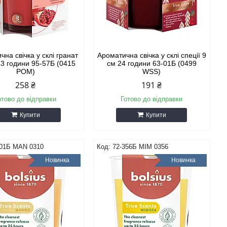
чна свічка у склі гранат
Ароматична свічка у склі спеції 9
43 години 95-57Б (0415
см 24 години 63-01Б (0499
POM)
WSS)
258 ₴
191 ₴
отово до відправки
Готово до відправки
Купити
Купити
101Б MAN 0310
72-356Б MIM 0356
Новинка
Новинка