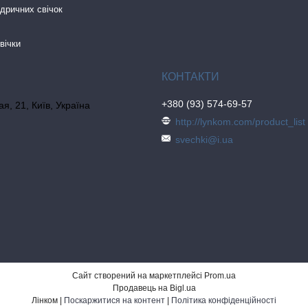
дричних свічок
вічки
+380 (93) 574-69-57
я, 21, Київ, Україна
http://lynkom.com/product_list
svechki@i.ua
Сайт створений на маркетплейсі
Prom.ua
Продавець на Bigl.ua
Лінком |
Поскаржитися на контент
|
Політика конфіденційності