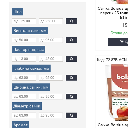
Свічка Bolsius 
Ціна
персик 25 год
51Б
15
Висота свічки, мм
Готово до
К
Час горіння, час
72-87Б ACN 
Глибина свічки, мм
Ширина свічки, мм
Діаметр свічки
Аромат
Свічка Bolsius 