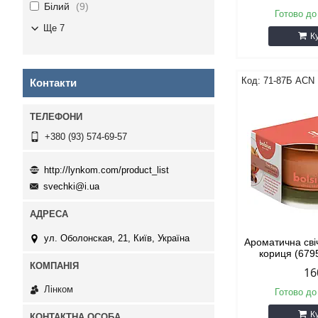
Білий
9
Готово до
Ще 7
К
71-87Б ACN
Контакти
+380 (93) 574-69-57
http://lynkom.com/product_list
svechki@i.ua
ул. Оболонская, 21, Київ, Україна
Ароматична свіч
кориця (679
16
Лінком
Готово до
К