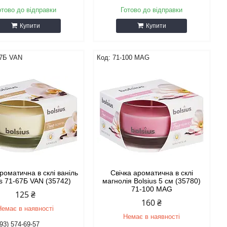
отово до відправки
Готово до відправки
Купити
Купити
67Б VAN
71-100 MAG
ароматична в склі ваніль
Свічка ароматична в склі
us 71-67Б VAN (35742)
магнолія Bolsius 5 см (35780)
71-100 MAG
125 ₴
160 ₴
Немає в наявності
Немає в наявності
93) 574-69-57