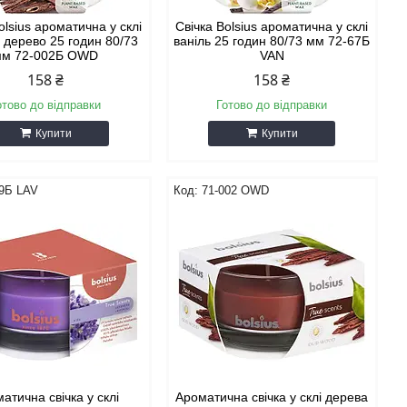
olsius ароматична у склі
Свічка Bolsius ароматична у склі
 дерево 25 годин 80/73
ваніль 25 годин 80/73 мм 72-67Б
мм 72-002Б OWD
VAN
158 ₴
158 ₴
отово до відправки
Готово до відправки
Купити
Купити
79Б LAV
71-002 OWD
атична свічка у склі
Ароматична свічка у склі дерева