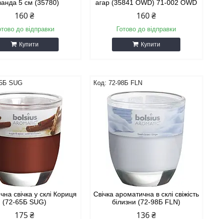
ванда 5 см (35780)
агар (35841 OWD) 71-002 OWD
160 ₴
160 ₴
отово до відправки
Готово до відправки
Купити
Купити
65Б SUG
72-98Б FLN
на свічка у склі Кориця
Свічка ароматична в склі свіжість
(72-65Б SUG)
білизни (72-98Б FLN)
175 ₴
136 ₴