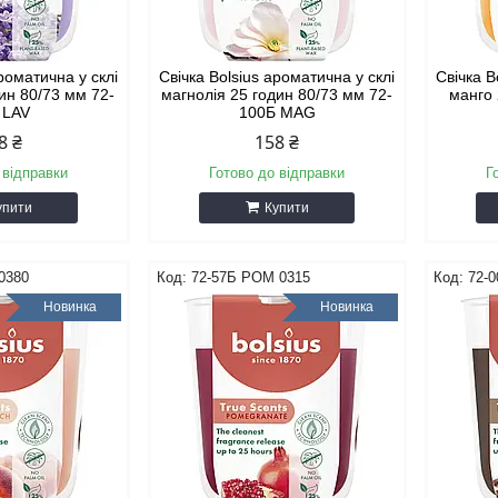
ароматична у склі
Свічка Bolsius ароматична у склі
Свічка B
ин 80/73 мм 72-
магнолія 25 годин 80/73 мм 72-
манго 
 LAV
100Б MAG
8 ₴
158 ₴
 відправки
Готово до відправки
Г
упити
Купити
0380
72-57Б POM 0315
72-
Новинка
Новинка