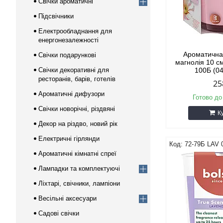
Свічки ароматичні
Підсвічники
Електрообладнання для
енергонезалежності
Ароматична 
Свічки подарункові
магнолія 10 с
Свічки декоративні для
100Б (0
ресторанів, барів, готелів
25
Ароматичні дифузори
Готово до
Свічки новорічні, різдвяні
К
Декор на різдво, новий рік
Електричні гірлянди
72-79Б LAV 
Ароматичні кімнатні спреї
Лампадки та комплектуючі
Ліхтарі, свічники, лампіони
Весільні аксесуари
Садові свічки