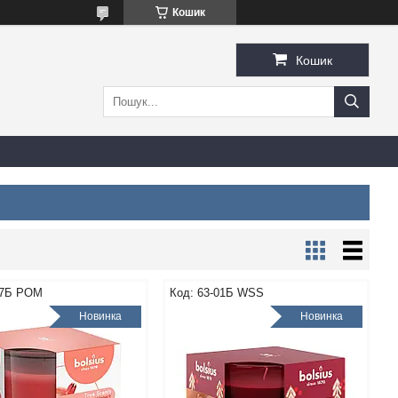
Кошик
Кошик
57Б POM
63-01Б WSS
Новинка
Новинка